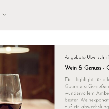
Angebots-Überschrif
Wein & Genuss - 
Ein Highlight für al
Gourmets: Genießen 
wundervollem Ambien
besten Weinexponate 
auf ein abwechslun