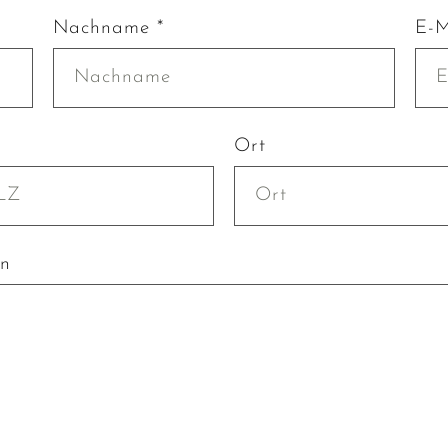
Nachname *
E-M
Ort
en