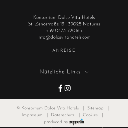
Konsortium Dolce Vita Hotels
St. Zenostraße 13
, 39025 Naturns
+39 0473 720165
info@dolcevitahotels.com
ANREISE
Nützliche Links
©
Konsortium Dolce Vita Hotels
|
Sitemap
|
Impressum
|
Datenschutz
|
Cookies
|
produced by