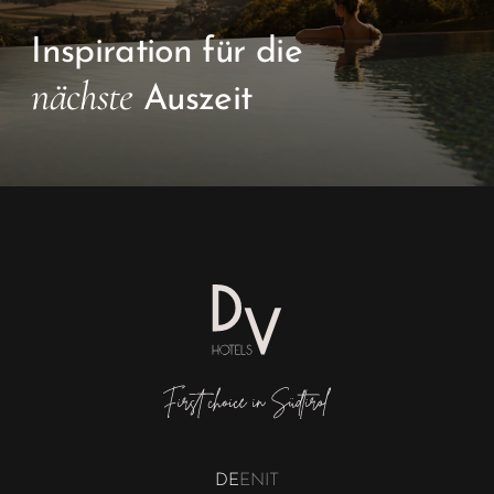
Inspiration für die
nächste
Auszeit
DE
EN
IT