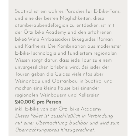
Südtirol ist ein wahres Paradies für E-Bike-Fans,
und eine der besten Möglichkeiten, diese
atemberaubendeRegion zu entdecken, ist mit
der Ötzi Bike Academy und den erfahrenen
Bike&Wine Ambassadors Bikeguides Roman
und Karlheinz. Die Kombination aus modernster
E-Bike-Technologie und fundiertem regionalen
Wissen sorgt dafür, dass jede Tour zu einem
unvergesslichen Erlebnis wird. Bei jeder der
Touren geben die Guides vieleInfos über
Weinanbau und Obstanbau in Südtirol und
machen eine kleine Pause bei einender
regionalen Weinbauern und Kellereien
240,00€ pro Person
inkl. E-Bike von der Ötzi bike Academy
Dieses Paket ist ausschließlich in Verbindung
mit einer Übernachtung buchbar und wird zum
Übernachtungspreis hinzugerechnet.