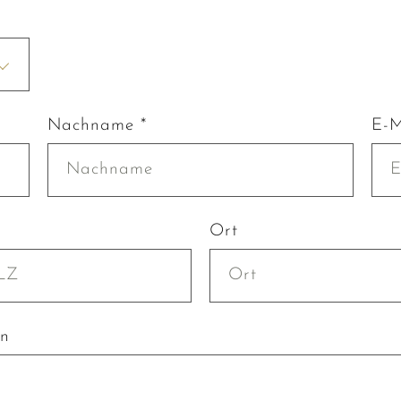
Nachname *
E-M
Ort
en