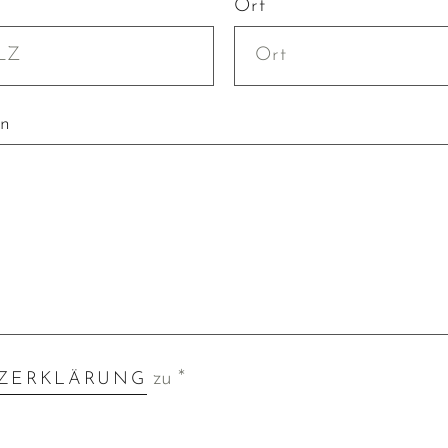
Ort
en
zu *
ZERKLÄRUNG