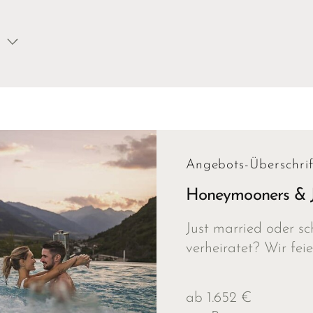
Angebots-Überschrif
Honeymooners & J
Just married oder sc
verheiratet? Wir feie
ab 1.652 €