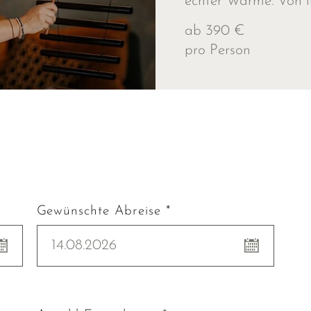
echter Wärme. Von i
ab 390 €
pro Person
Gewünschte Abreise *
14.08.2026