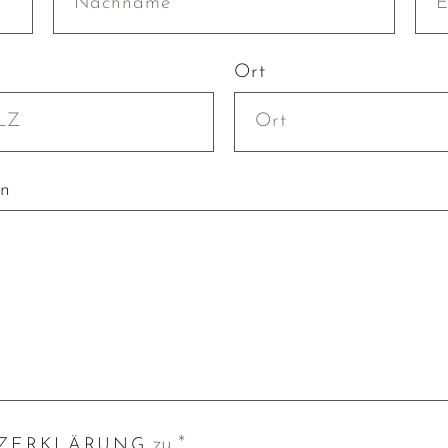
Ort
en
zu *
ZERKLÄRUNG