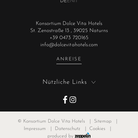
DE
EN
IT
Konsortium Dolce Vita Hotels
St. Zenostraße 13
, 39025 Naturns
+39 0473 720165
info@dolcevitahotels.com
ANREISE
Nützliche Links
©
Konsortium Dolce Vita Hotels
|
Sitemap
|
Impressum
|
Datenschutz
|
Cookies
|
produced by