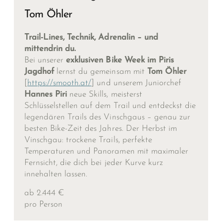
Tom Öhler
Trail-Lines, Technik, Adrenalin – und
mittendrin du.
Bei unserer
exklusiven Bike Week im Piris
Jagdhof
lernst du gemeinsam mit
Tom Öhler
[
https://smooth.at/
] und unserem Juniorchef
Hannes Piri
neue Skills, meisterst
Schlüsselstellen auf dem Trail und entdeckst die
legendären Trails des Vinschgaus – genau zur
besten Bike-Zeit des Jahres. Der Herbst im
Vinschgau: trockene Trails, perfekte
Temperaturen und Panoramen mit maximaler
Fernsicht, die dich bei jeder Kurve kurz
innehalten lassen.
ab 2.444 €
pro Person