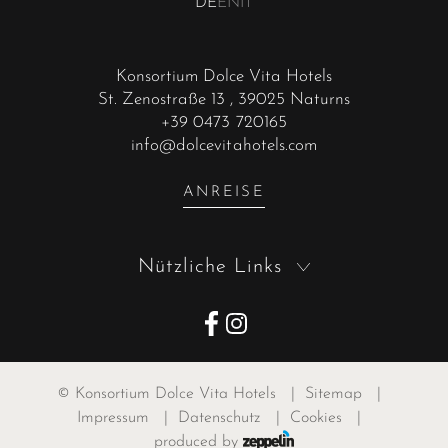
DE
EN
IT
Konsortium Dolce Vita Hotels
St. Zenostraße 13
, 39025 Naturns
+39 0473 720165
info@dolcevitahotels.com
ANREISE
Nützliche Links
©
Konsortium Dolce Vita Hotels
|
Sitemap
|
Impressum
|
Datenschutz
|
Cookies
|
produced by