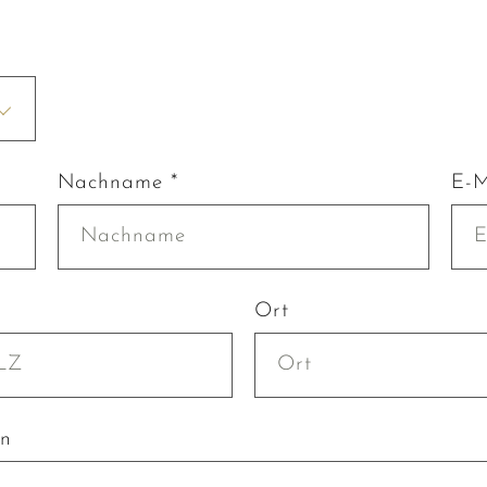
Nachname *
E-M
Ort
en