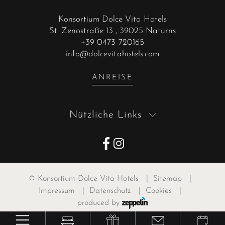
Konsortium Dolce Vita Hotels
St. Zenostraße 13
, 39025 Naturns
+39 0473 720165
info@dolcevitahotels.com
ANREISE
Nützliche Links
©
Konsortium Dolce Vita Hotels
|
Sitemap
|
Impressum
|
Datenschutz
|
Cookies
|
produced by