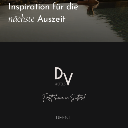
Inspiration für die
nächste
Auszeit
DE
EN
IT