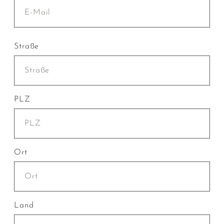
Straße
PLZ
Ort
Land