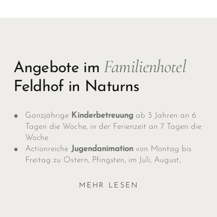
Familienhotel
Angebote im
Feldhof in Naturns
Ganzjährige
Kinderbetreuung
ab 3 Jahren an 6
Tagen die Woche, in der Ferienzeit an 7 Tagen die
Woche
Actionreiche
Jugendanimation
von Montag bis
Freitag zu Ostern, Pfingsten, im Juli, August,
Anfang Oktober und zu Allerheiligen
Betreutes
Kinder-Abendessen
mit den
MEHR LESEN
Lieblingsspeisen der Kids
180 m² großes
Erlebnis-Kinderspielzimmer
für
alle Altersgruppen