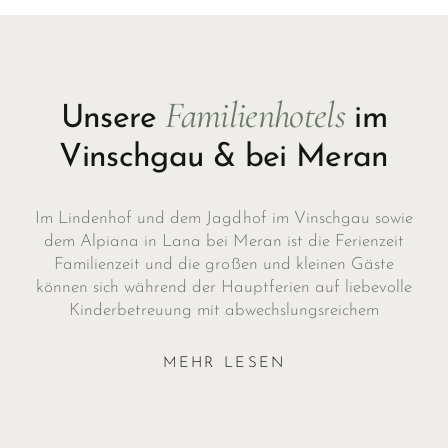
Familienhotels
Unsere
im
Vinschgau & bei Meran
Im Lindenhof und dem Jagdhof im Vinschgau sowie
dem Alpiana in Lana bei Meran ist die Ferienzeit
Familienzeit und die großen und kleinen Gäste
können sich während der Hauptferien auf liebevolle
Kinderbetreuung mit abwechslungsreichem
Erlebnisprogramm freuen. Unsere Familienhotels im
Vinschgau und Lana erfreuen ihre kleinen Besucher
MEHR LESEN
mit fantastischen Spielmöglichkeiten, die Spaß für
Kinder aller Altersgruppen garantieren – von
Erlebnispools und Wasserrutschen über Spielezimmer