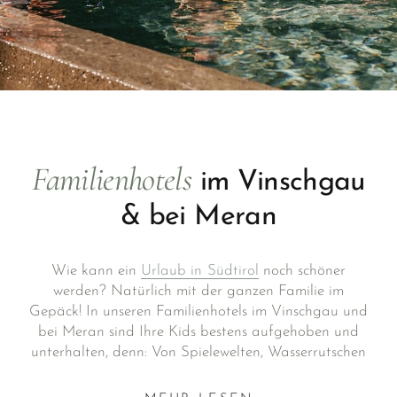
Familienhotels
im Vinschgau
& bei Meran
Wie kann ein
Urlaub in Südtirol
noch schöner
werden? Natürlich mit der ganzen Familie im
Gepäck! In unseren Familienhotels im Vinschgau und
bei Meran sind Ihre Kids bestens aufgehoben und
unterhalten, denn: Von Spielewelten, Wasserrutschen
und Kinder-Wellness bis hin zu Freizeitprogrammen
für Jugendliche – hier ist einfach immer was los. Die