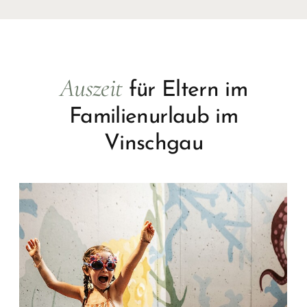
Teenie-Lounge
mit Air-Hockey-Tisch, Kicker, Tam
Tam, fun4four Spieletisch, I-Wall und Playstation
4
Auszeit
für Eltern im
Familienurlaub im
Vinschgau