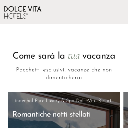
Oops, an error occurred! Code: 202608081114391d202959
tua
Come sará la
vacanza
Pacchetti esclusivi, vacanze che non
dimenticherai
Lindenhof Pure Luxury & Spa DolceVita Resort
Romantiche notti stellati