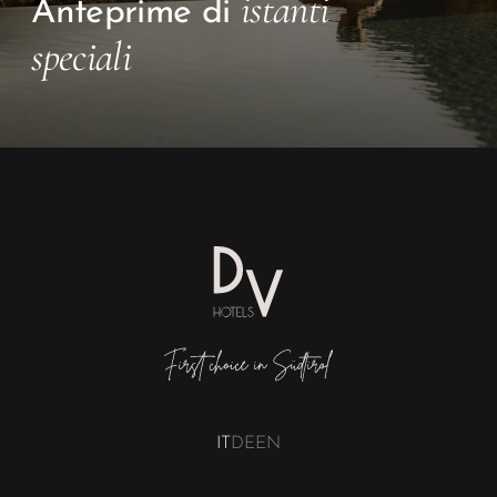
istanti
Anteprime di
speciali
IT
DE
EN