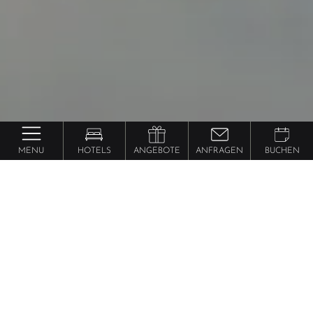
MENU
HOTELS
ANGEBOTE
ANFRAGEN
BUCHEN
Ihre Hotel-Restplatzbörse
Südtirol
für
Fragen Sie ihren Traumurlaub in Südtirol
an!
Anrede
*