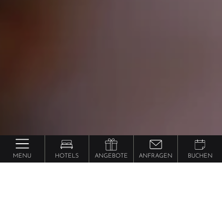
MENU
HOTELS
ANGEBOTE
ANFRAGEN
BUCHEN
&
Qualität
Nachhaltigkeit
Ein Versprechen für heute & morgen