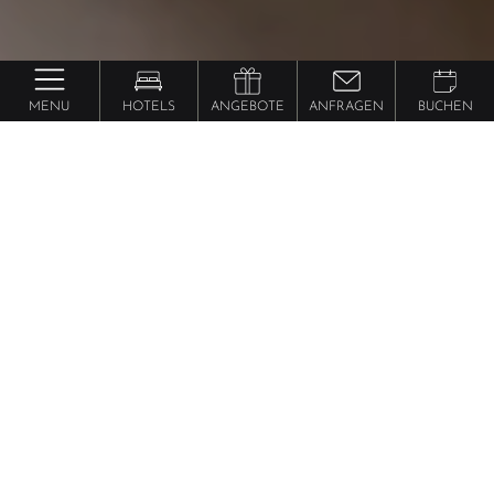
MENU
HOTELS
ANGEBOTE
ANFRAGEN
BUCHEN
Gourmeturlaub
Südtirol. Ein
.
Italien & die ganze Welt am Gaumen
Momente, die die Geschmackssinne auf eine Reise
schicken. Kulinarische Feuerwerke aus
hochwertigen
Zutaten
. Zu Sinneserlebnissen vereint von kreativen,
mehrfach
ausgezeichneten Küchenteams
. In den
Dolce Vita Gourmethotels in Meran und im
Vinschgau. An fünf Orten des Genusses.
MEHR LESEN