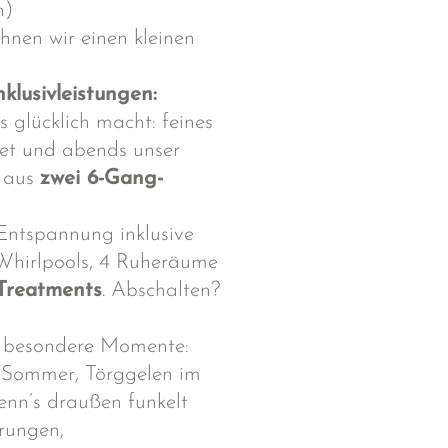
n)
hnen wir einen kleinen
nklusivleistungen:
 glücklich macht: feines
et und abends unser
e aus
zwei 6-Gang-
Entspannung inklusive
 Whirlpools, 4 Ruheräume
Treatments
. Abschalten?
g besondere Momente:
m Sommer, Törggelen im
nn’s draußen funkelt
rungen,