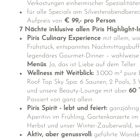
Verkostungen einheimischer Spezialitäte
für alle Specials am Silvesterabendberec
Aufpreis von
€ 99,- pro Person
.
7 Nächte inklusive allen Piris Highlight-I
Piris Culinary Experience
mit allem, was
Frühstück, entspanntes Nachmittagsbuff
legendäres Gourmet-Dinner – wahlweis
Menüs
. Ja, das ist Liebe auf dem Teller
Wellness mit Weitblick:
3.000 m² pure 
Roof Top Sky Spa: 6 Saunen, 2 Pools, 3
und unsere Beauty-Lounge mit über
60 
Passiert von ganz allein
Piris Spirit - lebt und feiert:
ganzjähri
Aperitivi im Frühling, Gartenkonzerte i
Herbst und unser Winter-Zauberwald, we
Aktiv, aber genussvoll:
geführte Wande