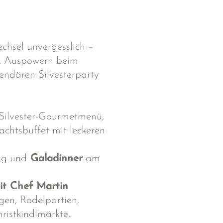
chsel unvergesslich –
g, Auspowern beim
endären Silvesterparty
ilvester-Gourmetmenü,
achtsbuffet mit leckeren
ag und
Galadinner
am
t Chef Martin
en, Rodelpartien,
ristkindlmärkte,