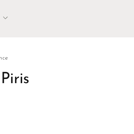
nce
Piris