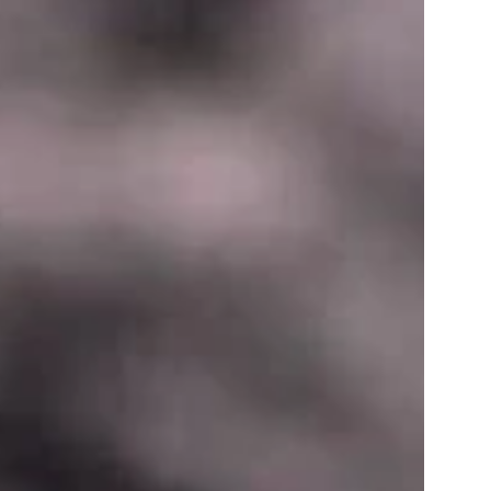
7 Nächte
ris Jagdhof DolceVita Adventure
Experience