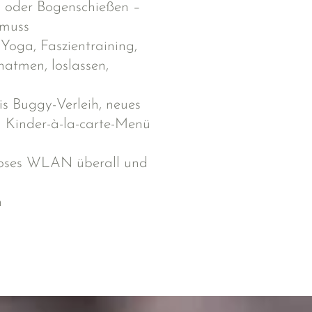
g oder Bogenschießen –
 muss
:
Yoga, Faszientraining,
hatmen, loslassen,
s Buggy-Verleih, neues
 Kinder-à-la-carte-Menü
nloses WLAN überall und
n