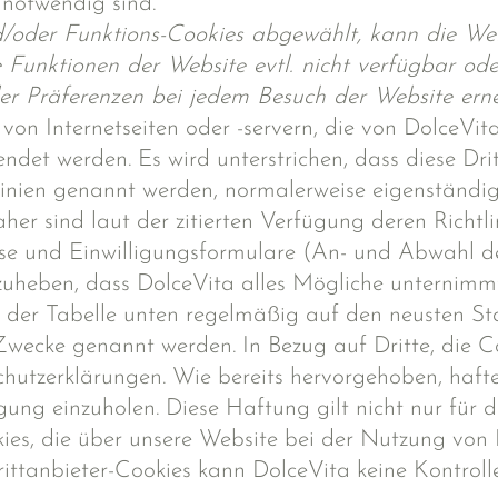
notwendig sind.
der Funktions-Cookies abgewählt, kann die Webs
 Funktionen der Website evtl. nicht verfügbar ode
der Präferenzen bei jedem Besuch der Website ern
 von Internetseiten oder -servern, die von DolceVi
det werden. Es wird unterstrichen, dass diese Dritt
tlinien genannt werden, normalerweise eigenständi
aher sind laut der zitierten Verfügung deren Richtl
e und Einwilligungsformulare (An- und Abwahl de
zuheben, dass DolceVita alles Mögliche unternimmt
n der Tabelle unten regelmäßig auf den neusten St
wecke genannt werden. In Bezug auf Dritte, die Coo
hutzerklärungen. Wie bereits hervorgehoben, haft
igung einzuholen. Diese Haftung gilt nicht nur für d
kies, die über unsere Website bei der Nutzung von 
 Drittanbieter-Cookies kann DolceVita keine Kontro