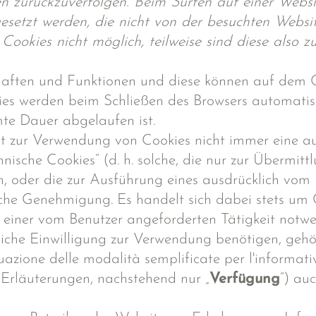
en zurückzuverfolgen. Beim Surfen auf einer Web
esetzt werden, die nicht von der besuchten Websi
kies nicht möglich, teilweise sind diese also z
haften und Funktionen und diese können auf dem C
ies werden beim Schließen des Browsers automatis
mte Dauer abgelaufen ist.
 ist zur Verwendung von Cookies nicht immer eine 
chnische Cookies“ (d. h. solche, die nur zur Übermit
oder die zur Ausführung eines ausdrücklich vom 
iche Genehmigung. Es handelt sich dabei stets um C
 einer vom Benutzer angeforderten Tätigkeit notwe
liche Einwilligung zur Verwendung benötigen, gehör
zione delle modalità semplificate per l'informativa
Erläuterungen, nachstehend nur „
Verfügung
“) au