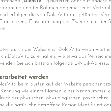
chstehend „
Dienste
“ , gelieferten oder auf andere
ordnung und im Rahmen angemessener Vertraulichk
hend erfolgen die von DolceVita ausgeführten Ve
 Transparenz, Einschränkung der Zwecke und der 
eit.
en durch die Website ist DolceVita verantwortlic
h DolceVita zu erhalten, wie etwa das Verzeichnis
wenden Sie sich bitte an folgende E-Mail-Adresse:
erarbeitet werden
lceVita beim Surfen auf der Website personenbez
r Kennung wie einem Namen, einer Kennnummer, e
k der physischen, physiologischen, psychischen, wi
he die natürliche betroffene Person identifiziert o