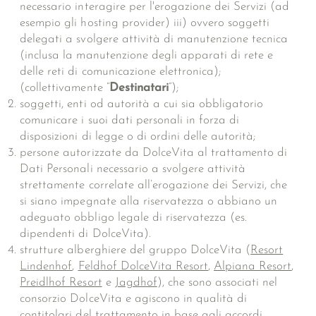
necessario interagire per l'erogazione dei Servizi (ad
esempio gli hosting provider) iii) ovvero soggetti
delegati a svolgere attività di manutenzione tecnica
(inclusa la manutenzione degli apparati di rete e
delle reti di comunicazione elettronica);
(collettivamente “
Destinatari
”);
soggetti, enti od autorità a cui sia obbligatorio
comunicare i suoi dati personali in forza di
disposizioni di legge o di ordini delle autorità;
persone autorizzate da DolceVita al trattamento di
Dati Personali necessario a svolgere attività
strettamente correlate all’erogazione dei Servizi, che
si siano impegnate alla riservatezza o abbiano un
adeguato obbligo legale di riservatezza (es.
dipendenti di DolceVita).
strutture alberghiere del gruppo DolceVita (
Resort
Lindenhof
,
Feldhof DolceVita Resort
,
Alpiana Resort
,
Preidlhof Resort
e
Jagdhof
), che sono associati nel
consorzio DolceVita e agiscono in qualità di
contitolari del trattamento in base agli accordi