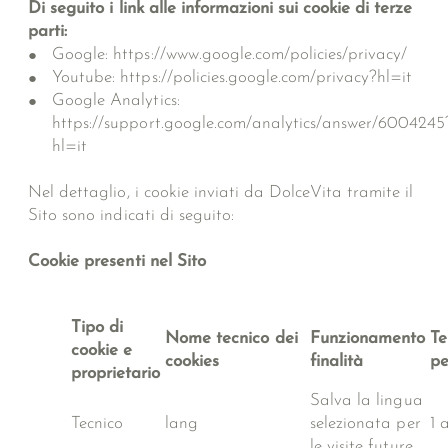
Di seguito i link alle informazioni sui cookie di terze
parti:
Google: https://www.google.com/policies/privacy/
Youtube: https://policies.google.com/privacy?hl=it
Google Analytics:
https://support.google.com/analytics/answer/6004245
hl=it
Nel dettaglio, i cookie inviati da DolceVita tramite il
Sito sono indicati di seguito:
Cookie presenti nel Sito
Tipo di
Nome tecnico dei
Funzionamento
Te
cookie e
cookies
finalità
pe
proprietario
Salva la lingua
Tecnico
lang
selezionata per
1 
le visite future