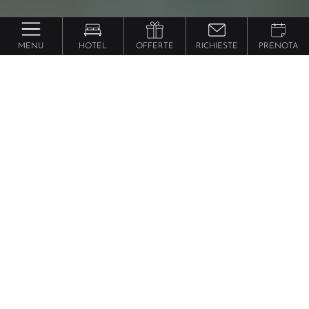
MENU
HOTEL
OFFERTE
RICHIESTE
PRENOTA
Trentino
Hotel con spa in
Alto Adige
Ed ecco che il tempo che rallenta.
Un tuffo. Il calore che entra dentro. L’acqua che
riflette le montagne e le nuvole. E un invito a lasciarti
andare. Finalmente, completamente. Qui, nei nostri
hotel con spa in Trentino Alto Adige.