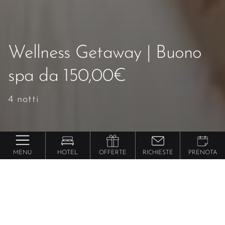
Wellness Getaway | Buono
spa da 150,00€
4 notti
MENU
HOTEL
OFFERTE
RICHIESTE
PRENOTA
Lindenhof Pure Luxury & Spa DolceVita Resort
Wellness Getaway | Buono
spa da 150,00€