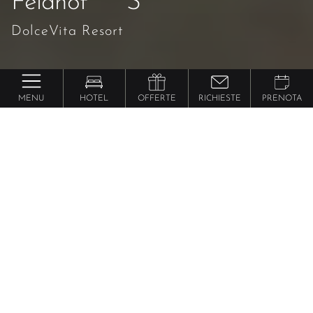
Feldhof ****S
DolceVita Resort
MENU
HOTEL
OFFERTE
RICHIESTE
PRENOTA
Feldhof DolceVita Resort
Vacanze wellness per tutta la famiglia. Momenti
insieme, momenti per sé. Momenti di relax,