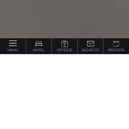
MENU
HOTEL
OFFERTE
RICHIESTE
PRENOTA
hotel con centro
Esclusivi
benessere
in Trentino Alto
Adige
Immagina un luogo in cui puoi farti coccolare dal
primo raggio di sole al mattino fino all’apparire delle
stelle la sera.
Dalla testa ai piedi, nel corpo e