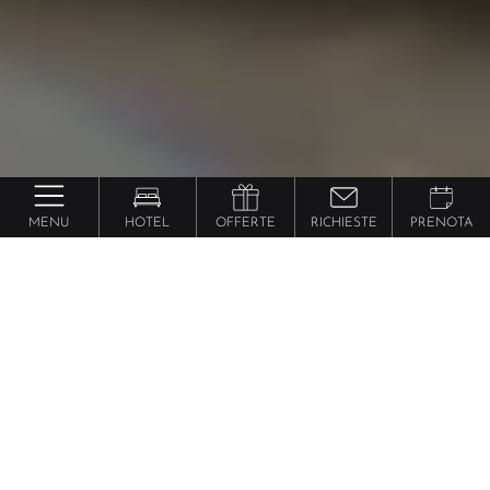
MENU
HOTEL
OFFERTE
RICHIESTE
PRENOTA
più romantici
Gli hotel
del
Trentino Alto Adige
Per la tua fuga d’amore
Qualche giorno solo per voi due. Per una
fuga
d’amore, lontano da tutto e da tutti
. E dove, se non