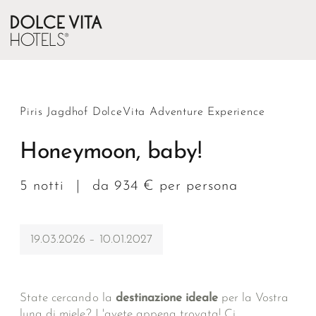
Piris Jagdhof DolceVita Adventure Experience
Honeymoon, baby!
5 notti
|
da 934 € per persona
19.03.2026 – 10.01.2027
State cercando la
destinazione ideale
per la Vostra
luna di miele? L'avete appena trovata! Ci