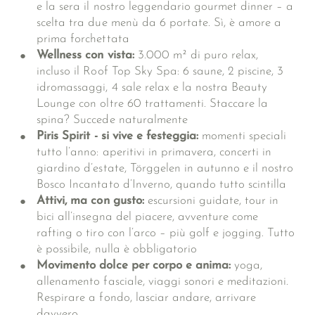
e la sera il nostro leggendario gourmet dinner – a
scelta tra due menù da 6 portate. Sì, è amore a
prima forchettata
Wellness con vista:
3.000 m² di puro relax,
incluso il Roof Top Sky Spa: 6 saune, 2 piscine, 3
idromassaggi, 4 sale relax e la nostra Beauty
Lounge con oltre 60 trattamenti. Staccare la
spina? Succede naturalmente
Piris Spirit - si vive e festeggia:
momenti speciali
tutto l’anno: aperitivi in primavera, concerti in
giardino d’estate, Törggelen in autunno e il nostro
Bosco Incantato d’Inverno, quando tutto scintilla
Attivi, ma con gusto:
escursioni guidate, tour in
bici all’insegna del piacere, avventure come
rafting o tiro con l’arco – più golf e jogging. Tutto
è possibile, nulla è obbligatorio
Movimento dolce per corpo e anima:
yoga,
allenamento fasciale, viaggi sonori e meditazioni.
Respirare a fondo, lasciar andare, arrivare
davvero