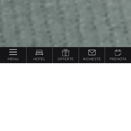
MENU
HOTEL
OFFERTE
RICHIESTE
PRENOTA
piscine termali
Hotel con
in
Trentino Alto Adige
I Dolce Vita Hotels sono tra i migliori
hotel con spa
in Trentino Alto Adige
. Ma ce ne sono tre, tutti a
Naturno in Val Venosta, dove il
relax incontra anche
la salute
: sono hotel con piscine termali, con un’acqua