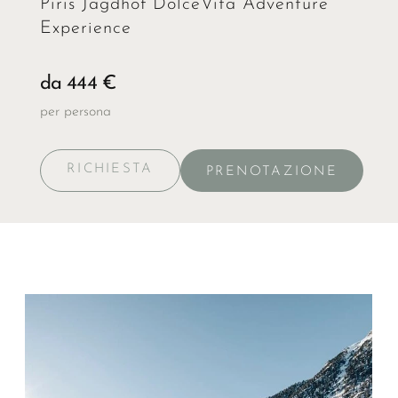
Piris Jagdhof DolceVita Adventure
Experience
da 444 €
per persona
RICHIESTA
PRENOTAZIONE