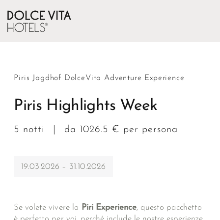
Piris Jagdhof DolceVita Adventure Experience
Piris Highlights Week
5 notti
|
da 1026.5 € per persona
19.03.2026 – 31.10.2026
Se volete vivere la
Piri Experience
, questo pacchetto
è perfetto per voi, perché include le nostre esperienze