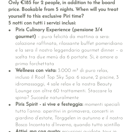
Only €185 for 2 people, in addition to the board
price. Bookable from 5 nights. When will you treat
yourself to this exclusive Piri time?
5 notti con tutti i servizi inclusi:
Piris Culinary Experience (pensione 3/4
gourmet)
– pura felicità da mattina a sera:
colazione raffinata, rilassante buffet pomeridiano
e la sera il nostro leggendario gourmet dinner – a
scelta tra due menù da 6 portate. Sì, è amore a
prima forchettata
Wellness con vista:
3.000 m² di puro relax,
incluso il Roof Top Sky Spa: 6 saune, 2 piscine, 3
idromassaggi, 4 sale relax e la nostra Beauty
Lounge con oltre 60 trattamenti. Staccare la
spina? Succede naturalmente
Piris Spirit - si vive e festeggia:
momenti speciali
tutto l’anno: aperitivi in primavera, concerti in
giardino d’estate, Törggelen in autunno e il nostro
Bosco Incantato d’Inverno, quando tutto scintilla
Attivi, ma con gusto:
escursioni guidate, tour in