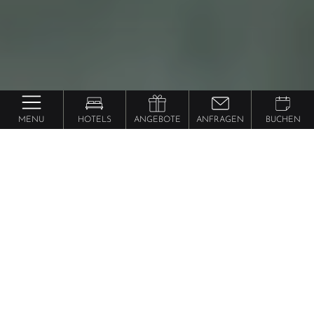
MENU
HOTELS
ANGEBOTE
ANFRAGEN
BUCHEN
in Südtirol
Wellnessurlaub
Wenn der Alltag leise wird
Spiegelnde Wasserflächen, sanftes Plätschern,
tiefgehende Wärme. Ein Wellnessurlaub in Südtirol ist
eine Einladung. Eine Einladung, sich treiben zu lassen
und anzukommen im Moment.