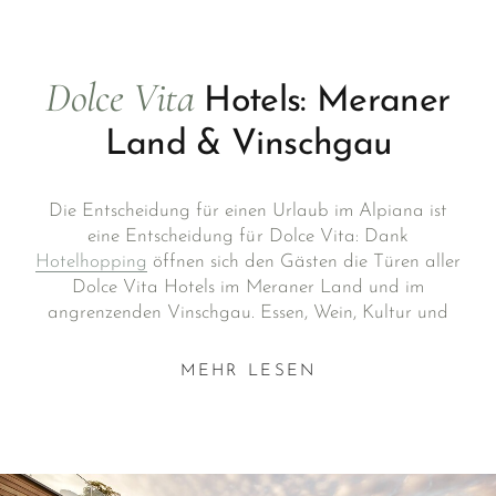
Dolce Vita
Hotels: Meraner
Land & Vinschgau
Die Entscheidung für einen Urlaub im Alpiana ist
eine Entscheidung für Dolce Vita: Dank
Hotelhopping
öffnen sich den Gästen die Türen aller
Dolce Vita Hotels im Meraner Land und im
angrenzenden Vinschgau. Essen, Wein, Kultur und
einen erstklassigen
Wellnessurlaub in Südtirol
erleben
Sie nicht nur im gebuchten, sondern
ohne Aufpreis
MEHR LESEN
ebenso in den vier weiteren Dolce Vita Hotels.
Machen Sie einen Ausflug und nutzen Sie nach Lust
und Laune die schönsten Spas und lassen Sie sich in
den ausgezeichneten Restaurants der Dolce Vita
Hotels kulinarisch überraschen.