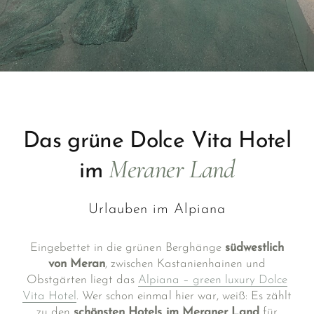
Das grüne Dolce Vita Hotel
Meraner Land
im
Urlauben im Alpiana
Eingebettet in die grünen Berghänge
südwestlich
von Meran
, zwischen Kastanienhainen und
Obstgärten liegt das
Alpiana – green luxury Dolce
Vita Hotel
. Wer schon einmal hier war, weiß: Es zählt
zu den
schönsten Hotels im Meraner Land
für