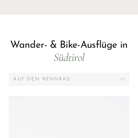
Wandern
Wander-Ausflüge durch Südtirols
Naturlandschaft sind der entschleunigte Weg,
unser schönes Daheim kennenzulernen. Die
Dolce
Vita Wanderhotels in Südtirol
bieten regelmäßig
geführte Wanderungen an.
Wander- & Bike-Ausflüge in
Südtirol
AUF DEM RENNRAD