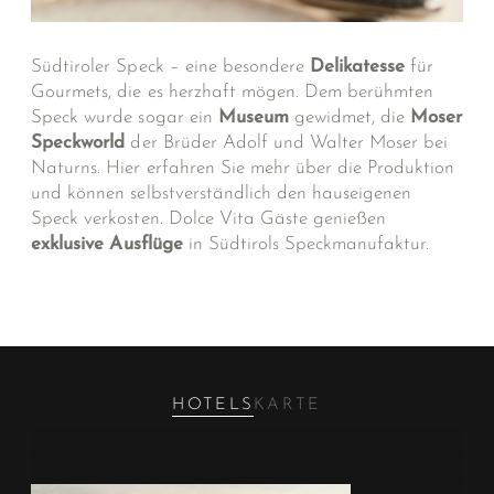
Südtiroler Speck – eine besondere
Delikatesse
für
Gourmets, die es herzhaft mögen. Dem berühmten
Speck wurde sogar ein
Museum
gewidmet, die
Moser
Speckworld
der Brüder Adolf und Walter Moser bei
Naturns. Hier erfahren Sie mehr über die Produktion
und können selbstverständlich den hauseigenen
Speck verkosten. Dolce Vita Gäste genießen
exklusive
Ausflüge
in Südtirols Speckmanufaktur.
HOTELS
KARTE