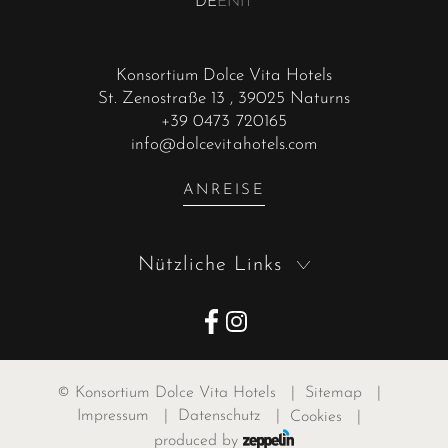
DE
EN
IT
Konsortium Dolce Vita Hotels
St. Zenostraße 13
, 39025 Naturns
+39 0473 720165
info@dolcevitahotels.com
ANREISE
Nützliche Links
©
Konsortium Dolce Vita Hotels
|
Sitemap
|
Impressum
|
Datenschutz
|
Cookies
|
produced by