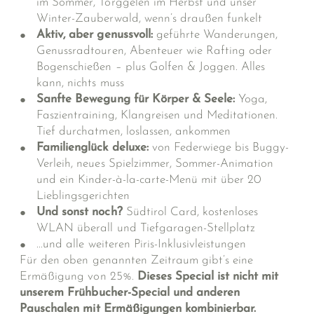
im Sommer, Törggelen im Herbst und unser
Winter-Zauberwald, wenn’s draußen funkelt
Aktiv, aber genussvoll:
geführte Wanderungen,
Genussradtouren, Abenteuer wie Rafting oder
Bogenschießen – plus Golfen & Joggen. Alles
kann, nichts muss
Sanfte Bewegung für Körper & Seele:
Yoga,
Faszientraining, Klangreisen und Meditationen.
Tief durchatmen, loslassen, ankommen
Familienglück deluxe:
von Federwiege bis Buggy-
Verleih, neues Spielzimmer, Sommer-Animation
und ein Kinder-à-la-carte-Menü mit über 20
Lieblingsgerichten
Und sonst noch?
Südtirol Card, kostenloses
WLAN überall und Tiefgaragen-Stellplatz
...und alle
weiteren Piris-Inklusivleistungen
Für den oben genannten Zeitraum gibt’s eine
Ermäßigung von 25%.
Dieses Special ist nicht mit
unserem Frühbucher-Special und anderen
Pauschalen mit Ermäßigungen kombinierbar.