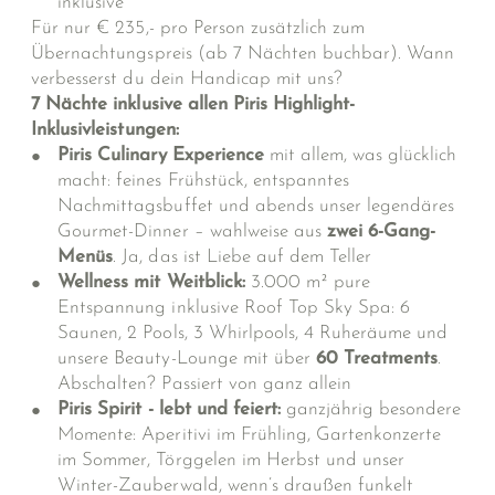
inklusive
Für nur € 235,- pro Person zusätzlich zum
Übernachtungspreis (ab 7 Nächten buchbar). Wann
verbesserst du dein Handicap mit uns?
7 Nächte inklusive allen Piris Highlight-
Inklusivleistungen:
Piris Culinary Experience
mit allem, was glücklich
macht: feines Frühstück, entspanntes
Nachmittagsbuffet und abends unser legendäres
Gourmet-Dinner – wahlweise aus
zwei 6-Gang-
Menüs
. Ja, das ist Liebe auf dem Teller
Wellness mit Weitblick:
3.000 m² pure
Entspannung inklusive Roof Top Sky Spa: 6
Saunen, 2 Pools, 3 Whirlpools, 4 Ruheräume und
unsere Beauty-Lounge mit über
60 Treatments
.
Abschalten? Passiert von ganz allein
Piris Spirit - lebt und feiert:
ganzjährig besondere
Momente: Aperitivi im Frühling, Gartenkonzerte
im Sommer, Törggelen im Herbst und unser
Winter-Zauberwald, wenn’s draußen funkelt