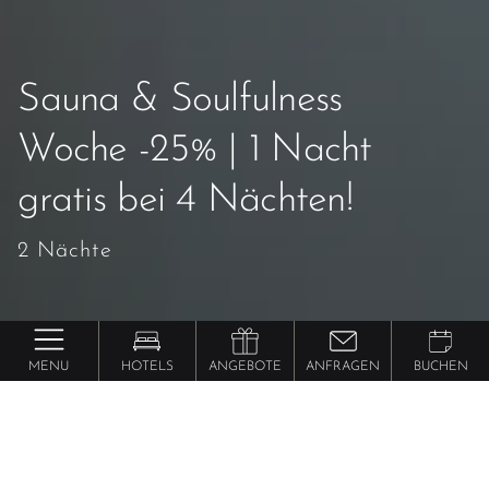
Sauna & Soulfulness
Woche -25% | 1 Nacht
gratis bei 4 Nächten!
2 Nächte
MENU
HOTELS
ANGEBOTE
ANFRAGEN
BUCHEN
Piris Jagdhof DolceVita Adventure Experience
Sauna & Soulfulness Woche