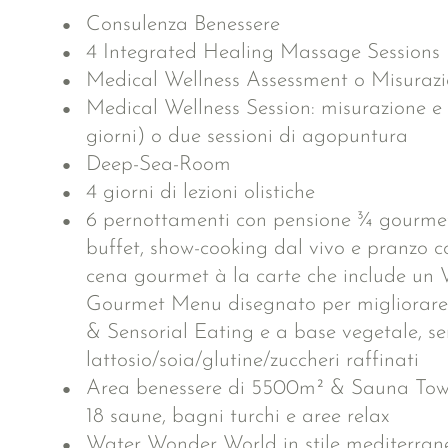
Consulenza Benessere
4 Integrated Healing Massage Sessions
Medical Wellness Assessment o Misura
Medical Wellness Session: misurazione e 
giorni) o due sessioni di agopuntura
Deep-Sea-Room
4 giorni di lezioni olistiche
6 pernottamenti con pensione ¾ gourmet
buffet, show-cooking dal vivo e pranzo c
cena gourmet à la carte che include un 
Gourmet Menu disegnato per migliorare 
& Sensorial Eating e a base vegetale, s
lattosio/soia/glutine/zuccheri raffinati
Area benessere di 5500m² & Sauna Towe
18 saune, bagni turchi e aree relax
Water Wonder World in stile mediterran