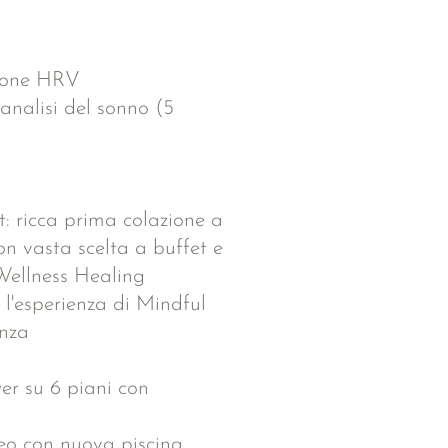
zione HRV
analisi del sonno (5
: ricca prima colazione a
on vasta scelta a buffet e
Wellness Healing
l'esperienza di Mindful
enza
r su 6 piani con
eo con nuova piscina