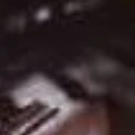
6 notti
Lindenhof Pure Luxury & Spa
DolceVita Resort
da 848 €