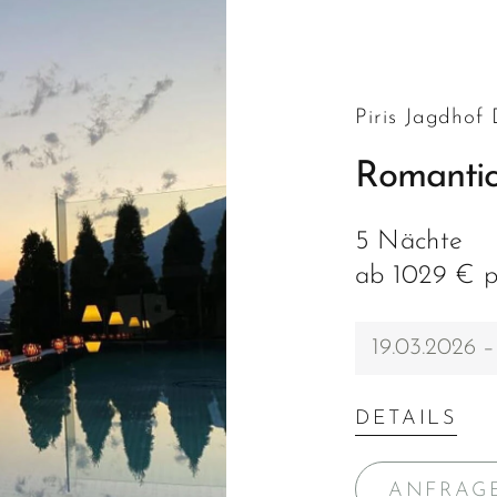
Piris Jagdhof
Romantic
5 Nächte
ab 1029 € p
19.03.2026 –
DETAILS
ANFRAG