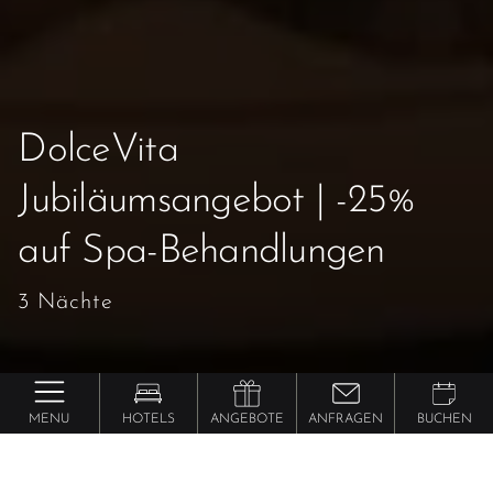
DolceVita
Jubiläumsangebot | -25%
auf Spa-Behandlungen
3 Nächte
MENU
HOTELS
ANGEBOTE
ANFRAGEN
BUCHEN
Lindenhof Pure Luxury & Spa DolceVita Resort