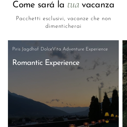
tua
Come sará la
vacanza
Pacchetti esclusivi, vacanze che non
dimenticherai
Piris Jagdhof DolceVita Adventure Experience
Romantic Experience