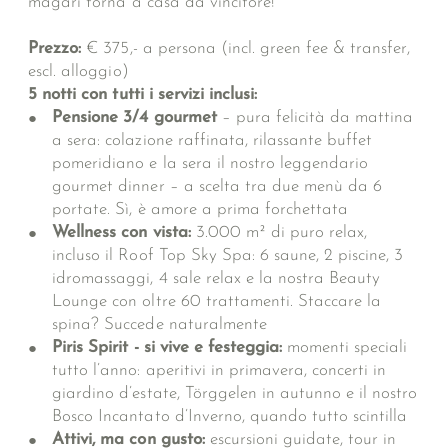
magari torna a casa da vincitore!
Prezzo:
€ 375,- a persona (incl. green fee & transfer,
escl. alloggio)
5 notti con tutti i servizi inclusi:
Pensione 3/4 gourmet
– pura felicità da mattina
a sera: colazione raffinata, rilassante buffet
pomeridiano e la sera il nostro leggendario
gourmet dinner – a scelta tra due menù da 6
portate. Sì, è amore a prima forchettata
Wellness con vista:
3.000 m² di puro relax,
incluso il Roof Top Sky Spa: 6 saune, 2 piscine, 3
idromassaggi, 4 sale relax e la nostra Beauty
Lounge con oltre 60 trattamenti. Staccare la
spina? Succede naturalmente
Piris Spirit - si vive e festeggia:
momenti speciali
tutto l’anno: aperitivi in primavera, concerti in
giardino d’estate, Törggelen in autunno e il nostro
Bosco Incantato d’Inverno, quando tutto scintilla
Attivi, ma con gusto:
escursioni guidate, tour in