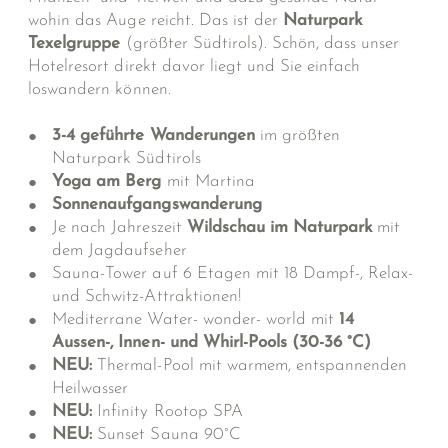
wohin das Auge reicht. Das ist der
Naturpark
Texelgruppe
(größter Südtirols). Schön, dass unser
Hotelresort direkt davor liegt und Sie einfach
loswandern können.
3-4 geführte Wanderungen
im größten
Naturpark Südtirols
Yoga am Berg
mit Martina
Sonnenaufgangswanderung
Je nach Jahreszeit
Wildschau im Naturpark
mit
dem Jagdaufseher
Sauna-Tower auf 6 Etagen mit 18 Dampf-, Relax-
und Schwitz-Attraktionen!
Mediterrane Water- wonder- world mit
14
Aussen-, Innen- und Whirl-Pools (30-36 °C)
NEU:
Thermal-Pool mit warmem, entspannenden
Heilwasser
NEU:
Infinity Rootop SPA
NEU:
Sunset Sauna 90°C