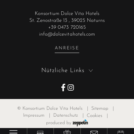
Konsortium Dolce Vita Hotels
St. Zenostraße 13
, 39025 Naturns
+39 0473 720165
info@dolcevitahotels.com
ANREISE
Nützliche Links
©
Konsortium Dolce Vita Hotels
|
Sitemap
|
Impressum
|
Datenschutz
|
Cookies
|
produced by