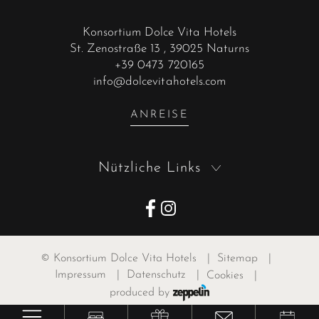
Konsortium Dolce Vita Hotels
St. Zenostraße 13
, 39025 Naturns
+39 0473 720165
info@dolcevitahotels.com
ANREISE
Nützliche Links
©
Konsortium Dolce Vita Hotels
|
Sitemap
|
Impressum
|
Datenschutz
|
Cookies
|
produced by