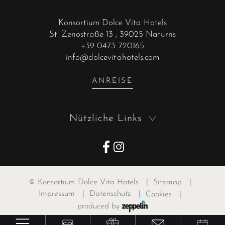
Konsortium Dolce Vita Hotels
St. Zenostraße 13
, 39025 Naturns
+39 0473 720165
info@dolcevitahotels.com
ANREISE
Nützliche Links
©
Konsortium Dolce Vita Hotels
|
Sitemap
|
Impressum
|
Datenschutz
|
Cookies
|
produced by