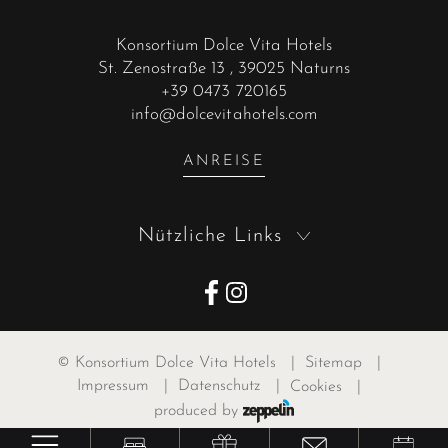
Konsortium Dolce Vita Hotels
St. Zenostraße 13
, 39025 Naturns
+39 0473 720165
info@dolcevitahotels.com
ANREISE
Nützliche Links
©
Konsortium Dolce Vita Hotels
|
Sitemap
|
Impressum
|
Datenschutz
|
Cookies
|
produced by