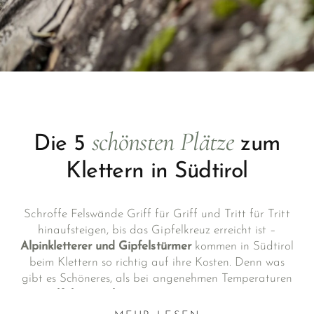
schönsten Plätze
Die 5
zum
Klettern in Südtirol
Schroffe Felswände Griff für Griff und Tritt für Tritt
hinaufsteigen, bis das Gipfelkreuz erreicht ist –
Alpinkletterer und Gipfelstürmer
kommen in Südtirol
beim Klettern so richtig auf ihre Kosten. Denn was
gibt es Schöneres, als bei angenehmen Temperaturen
in
vielfältigen Klettergärten
die Berge zu erobern
und dabei das Gefühl purer Freiheit zu spüren?