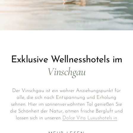
Exklusive Wellnesshotels im
Vinschgau
Der Vinschgau ist ein wahrer Anziehungspunkt für
alle, die sich nach Entspannung und Erholung
sehnen. Hier im sonnenverwöhnten Tal genießen Sie
die Schönheit der Natur, atmen frische Bergluft und
lassen sich in unseren
Dolce Vita Luxushotels in
Südtirol
verwöhnen. Erleben Sie die Kultur und
Schönheit unserer Region und tanken Sie Energie.