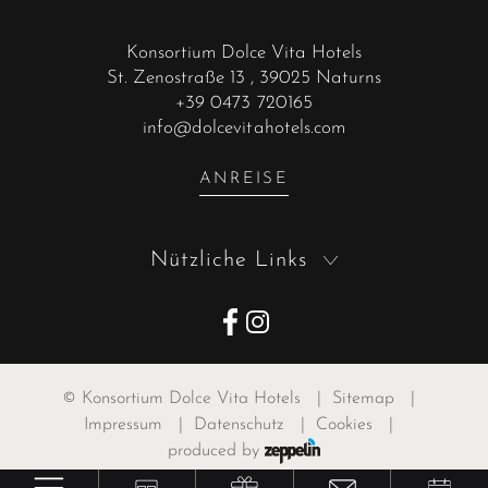
Konsortium Dolce Vita Hotels
St. Zenostraße 13
, 39025 Naturns
+39 0473 720165
info@dolcevitahotels.com
ANREISE
Nützliche Links
©
Konsortium Dolce Vita Hotels
|
Sitemap
|
Impressum
|
Datenschutz
|
Cookies
|
produced by