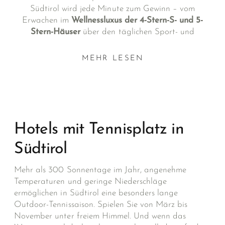
Südtirol wird jede Minute zum Gewinn – vom
Erwachen im
Wellnessluxus der 4-Stern-S- und 5-
Stern-Häuser
über den täglichen Sport- und
Naturgenuss bis zum Candle-Light-Dinner in den
ausgezeichneten Restaurants. Die Dolce Vita Hotels
MEHR LESEN
sind Ihre Tennishotels in Südtirol.
Hotels mit Tennisplatz in
Südtirol
Mehr als 300 Sonnentage im Jahr, angenehme
Temperaturen und geringe Niederschläge
ermöglichen in Südtirol eine besonders lange
Outdoor-Tennissaison. Spielen Sie von März bis
November unter freiem Himmel. Und wenn das