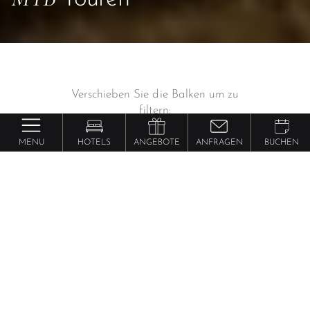
Verschieben Sie die Balken um zu
filtern:
MENU
HOTELS
ANGEBOTE
ANFRAGEN
BUCHEN
Distanz
7 - 86
km
Höhenmeter
50 - 2.600
hm
Dauer (Stunden)