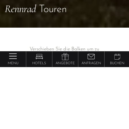
Rennrad
Touren
Verschieben Sie die Balken um zu
filtern:
MENU
HOTELS
ANGEBOTE
ANFRAGEN
BUCHEN
Distanz
22 - 137
km
Höhenmeter
200 - 3.000
hm